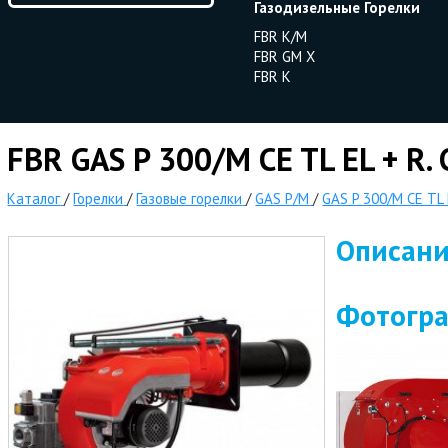
Газодизельные Горелки
FBR K/M
FBR GM X
FBR K
FBR GAS P 300/M CE TL EL + R.
Каталог
/
Горелки
/
Газовые горелки
/
GAS P/M
/
GAS P 300/M CE TL 
Описан
Фотогр