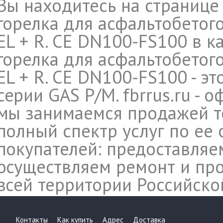
Вы находитесь на странице
горелка для асфальтобетого
EL + R. CE DN100-FS100 в к
горелка для асфальтобетого
EL + R. CE DN100-FS100 - эт
серии GAS P/M. fbrrus.ru -
мы занимаемся продажей т
полный спектр услуг по ее
покупателей: предоставляе
осуществляем ремонт и про
всей территории Российско
Контакты
Как купить
Адрес
Доставка