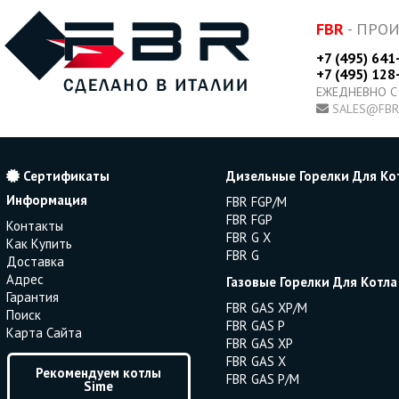
FBR
- ПРО
+7 (495) 641
+7 (495) 128
ЕЖЕДНЕВНО С
SALES@FBR
Сертификаты
Дизельные Горелки Для Ко
Информация
FBR FGP/M
FBR FGP
Контакты
FBR G X
Как Купить
FBR G
Доставка
Адрес
Газовые Горелки Для Котла
Гарантия
FBR GAS XP/M
Поиск
FBR GAS P
Карта Сайта
FBR GAS XP
FBR GAS X
Рекомендуем котлы
FBR GAS P/M
Sime