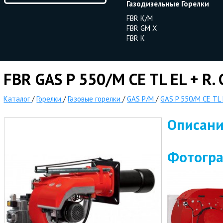
Газодизельные Горелки
FBR K/M
FBR GM X
FBR K
FBR GAS P 550/M CE TL EL + R.
Каталог
/
Горелки
/
Газовые горелки
/
GAS P/M
/
GAS P 550/M CE TL 
Описан
Фотогр