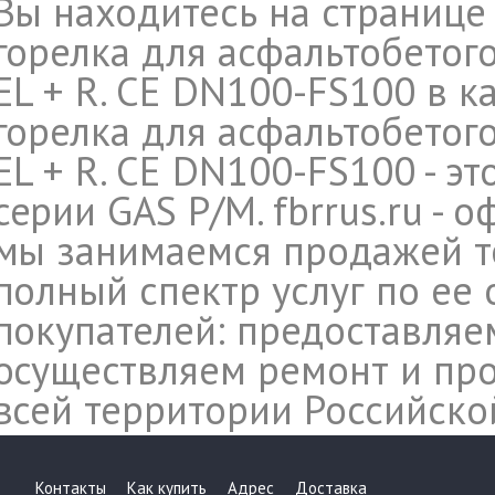
Вы находитесь на странице
горелка для асфальтобетого
EL + R. CE DN100-FS100 в к
горелка для асфальтобетого
EL + R. CE DN100-FS100 - эт
серии GAS P/M. fbrrus.ru -
мы занимаемся продажей т
полный спектр услуг по ее
покупателей: предоставляе
осуществляем ремонт и про
всей территории Российско
Контакты
Как купить
Адрес
Доставка