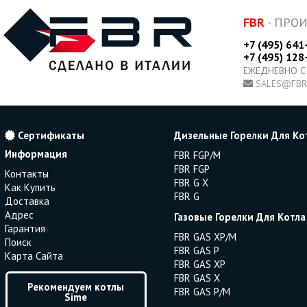
FBR
- ПРО
+7 (495) 641
+7 (495) 128
ЕЖЕДНЕВНО С
SALES@FBR
Сертификаты
Дизельные Горелки Для Ко
Информация
FBR FGP/M
FBR FGP
Контакты
FBR G X
Как Купить
FBR G
Доставка
Адрес
Газовые Горелки Для Котла
Гарантия
FBR GAS XP/M
Поиск
FBR GAS P
Карта Сайта
FBR GAS XP
FBR GAS X
Рекомендуем котлы
FBR GAS P/M
Sime