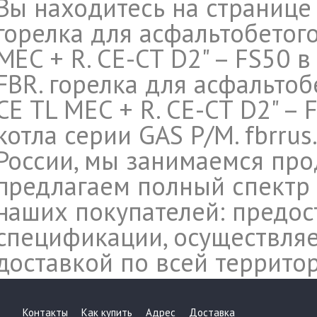
Вы находитесь на странице
горелка для асфальтобетого
MEC + R. CE-CT D2" – FS50 
FBR. горелка для асфальтоб
CE TL MEC + R. CE-CT D2" – 
котла серии GAS P/M. fbrru
России, мы занимаемся про
предлагаем полный спектр 
наших покупателей: предос
спецификации, осуществляе
доставкой по всей террито
Контакты
Как купить
Адрес
Доставка