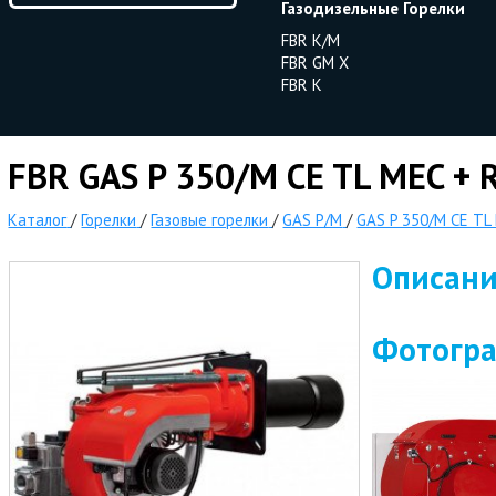
Газодизельные Горелки
FBR K/M
FBR GM X
FBR K
FBR GAS P 350/M CE TL MEC + R
Каталог
/
Горелки
/
Газовые горелки
/
GAS P/M
/
GAS P 350/M CE TL 
Описан
Фотогр