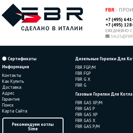
FBR
- ПРО
+7 (495) 641
+7 (495) 128
ЕЖЕДНЕВНО С
SALES@FBR
Сертификаты
Дизельные Горелки Для Ко
Информация
FBR FGP/M
FBR FGP
Контакты
FBR G X
Как Купить
FBR G
Доставка
Адрес
Газовые Горелки Для Котла
Гарантия
FBR GAS XP/M
Поиск
FBR GAS P
Карта Сайта
FBR GAS XP
FBR GAS X
Рекомендуем котлы
FBR GAS P/M
Sime