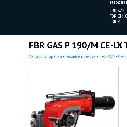
Газодиз
FBR K/M
FBR GM X
FBR K
FBR GAS P 190/M CE-LX T
Каталог
/
Горелки
/
Газовые горелки
/
GAS P/M
/
GAS 