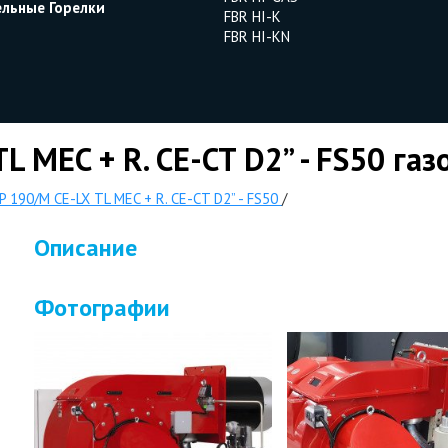
ельные Горелки
FBR HI-K
FBR HI-KN
L MEC + R. CE-CT D2” - FS50 газ
P 190/M CE-LX TL MEC + R. CE-CT D2” - FS50
/
Описание
Фотографии