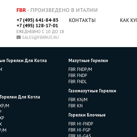
FBR
- ПРОИЗВЕДЕНО В ИТАЛИИ
+7 (495) 641-84-83
КОНТАКТЫ
КАК К
+7 (495) 128-17-01
ЕЖЕДНЕВНО С 10 ДО 18
SALES@FBRRUS.RU
ые Горелки Для Котла
Мазутные Горелки
M
FBR FNDP/M
FBR FNDP
FBR FNDL
Газомазутные Горелки
 Горелки Для Котла
FBR KN/M
XP/M
FBR KN
P
Горелки Блочные
XP
FBR HI-FNDP
X
FBR HI-FGP
P/M
FBR HI-GAS