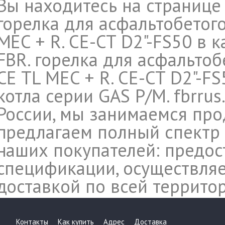
Вы находитесь на странице
горелка для асфальтобетого
MEC + R. CE-CT D2"-FS50 в 
FBR. горелка для асфальтоб
CE TL MEC + R. CE-CT D2"-FS
котла серии GAS P/M. fbrru
России, мы занимаемся про
предлагаем полный спектр 
наших покупателей: предос
спецификации, осуществляе
доставкой по всей террито
Контакты
Как купить
Адрес
Доставка