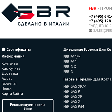
FBR
- ПРО
+7 (495) 641
+7 (495) 128
ЕЖЕДНЕВНО С
SALES@FBR
Сертификаты
Дизельные Горелки Для Ко
Информация
FBR FGP/M
FBR FGP
Контакты
FBR G X
Как Купить
FBR G
Доставка
Адрес
Газовые Горелки Для Котла
Гарантия
FBR GAS XP/M
Поиск
FBR GAS P
Карта Сайта
FBR GAS XP
FBR GAS X
Рекомендуем котлы
FBR GAS P/M
Sime