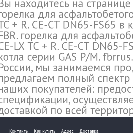
Вы находитесь на странице
горелка для асфальтобетого
TC + R. CE-CT DN65-FS65 в
FBR. горелка для асфальтоб
CE-LX TC + R. CE-CT DN65-FS
котла серии GAS P/M. fbrru
России, мы занимаемся про
предлагаем полный спектр 
наших покупателей: предос
спецификации, осуществляе
доставкой по всей террито
Контакты
Как купить
Адрес
Доставка