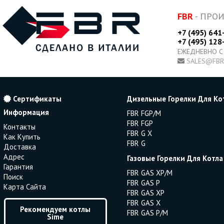
FBR
- ПРО
+7 (495) 641
+7 (495) 128
ЕЖЕДНЕВНО С
SALES@FBR
Сертификаты
Дизельные Горелки Для Ко
Информация
FBR FGP/M
FBR FGP
Контакты
FBR G X
Как Купить
FBR G
Доставка
Адрес
Газовые Горелки Для Котла
Гарантия
FBR GAS XP/M
Поиск
FBR GAS P
Карта Сайта
FBR GAS XP
FBR GAS X
Рекомендуем котлы
FBR GAS P/M
Sime