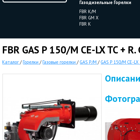
Газодизельные Горелки
FBR K/M
FBR GM X
FBR K
FBR GAS P 150/M CE-LX TC + R.
Каталог
/
Горелки
/
Газовые горелки
/
GAS P/M
/
GAS P 150/M CE-LX
Описан
Фотогр