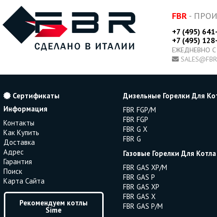
FBR
- ПРО
+7 (495) 641
+7 (495) 128
ЕЖЕДНЕВНО С
SALES@FBR
Сертификаты
Дизельные Горелки Для Ко
Информация
FBR FGP/M
FBR FGP
Контакты
FBR G X
Как Купить
FBR G
Доставка
Адрес
Газовые Горелки Для Котла
Гарантия
FBR GAS XP/M
Поиск
FBR GAS P
Карта Сайта
FBR GAS XP
FBR GAS X
Рекомендуем котлы
FBR GAS P/M
Sime