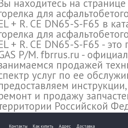
Вы находитесь на странице
горелка для асфальтобетого
EL + R. CE DN65-S-F65 в ка
горелка для асфальтобетого
EL + R. CE DN65-S-F65 - это
GAS P/M. fbrrus.ru - офици
занимаемся продажей техн
спектр услуг по ее обслуж
предоставляем инструкции,
ремонт и продажу запчасте
территории Российской Фе
Контакты
Как купить
Адрес
Доставка