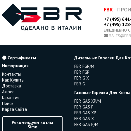
FBR
- ПРО
+7 (495) 641
+7 (495) 128
ЕЖЕДНЕВНО С
SALES@FBR
Сертификаты
Дизельные Горелки Для Ко
Информация
FBR FGP/M
FBR FGP
Контакты
FBR G X
Как Купить
FBR G
Доставка
Адрес
Газовые Горелки Для Котла
Гарантия
FBR GAS XP/M
Поиск
FBR GAS P
Карта Сайта
FBR GAS XP
FBR GAS X
Рекомендуем котлы
FBR GAS P/M
Sime